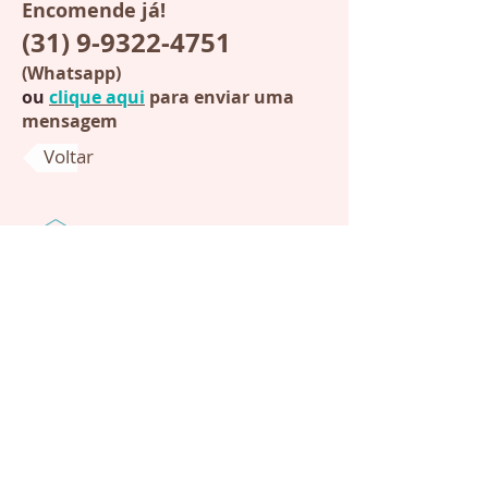
Encomende já!
(31) 9-9322-4751
(Whatsapp)
ou
clique aqui
para enviar uma
mensagem
Voltar
Contatos:
+55 (31) 9-9322-4751
(Whatsapp)
chocodart@chocodart.com.br
Clique aqui para enviar uma
mensagem.
Pedidos:
Atendimento com hora marcada.
Produtos feitos somente sob
encomenda. Bolos tortas decorados
doces aniversário