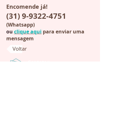
Encomende já!
(31) 9-9322-4751
(Whatsapp)
ou
clique aqui
para enviar uma
mensagem
Voltar
Contatos:
+55 (31) 9-9322-4751
(Whatsapp)
chocodart@chocodart.com.br
Clique aqui para enviar uma
mensagem.
Pedidos:
Atendimento com hora marcada.
Produtos feitos somente sob
encomenda. Bolos tortas decorados
doces aniversário