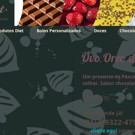
Encomendas:
9-9322-47
+55 (31)
odutos Diet
Bolos Personalizados
Doces
Chocol
Ovo Oreo d
Um presente de Pásc
colher. Sabor chocola
Ovo (400g) ...............
Encomende já!
(31) 9-9322-4
ou
clique aqui
para e