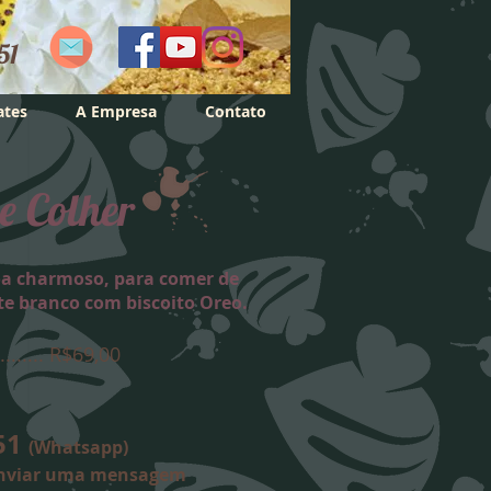
51
ates
A Empresa
Contato
e Colher
oa charmoso, para comer de
te branco com biscoito Oreo.
......... R$69,00
751
(Whatsapp)
nviar uma mensagem