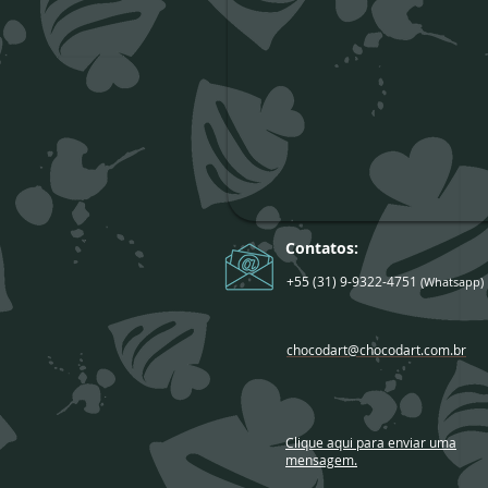
Contatos:
+55 (31) 9-9322-4751
(Whatsapp)
chocodart@chocodart.com.br
Clique aqui para enviar uma
mensagem.