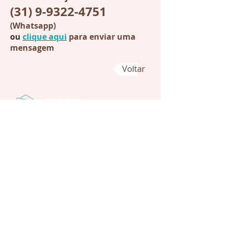
(31) 9-9322-4751
(Whatsapp)
ou
clique aqui
para enviar uma
mensagem
Voltar
Contatos:
+55 (31) 9-9322-4751
(Whatsapp)
chocodart@chocodart.com.br
Clique aqui para enviar uma
mensagem.
Pedidos:
Atendimento com hora marcada.
Produtos feitos somente sob
encomenda. Bolos tortas decorados
doces aniversário