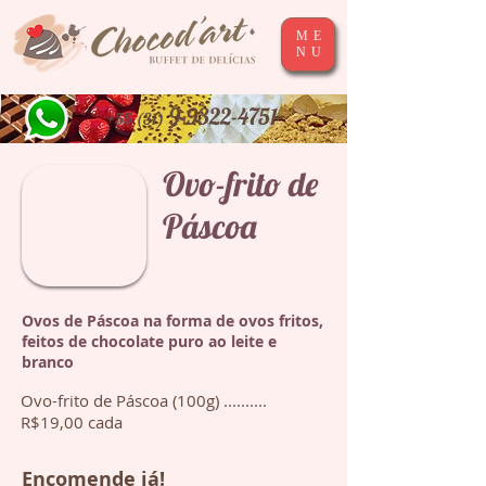
ME
NU
9-9322-4751
+55 (31)
Ovo-frito de
Páscoa
Ovos de Páscoa na forma de ovos fritos,
feitos de chocolate puro ao leite e
branco
Ovo-frito de Páscoa (100g) ..........
R$19,00 cada
Encomende já!