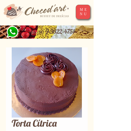
ME
NU
9-9322-4751
+55 (31)
Torta Cítrica