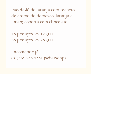
Pão-de-ló de laranja com recheio 
de creme de damasco, laranja e 
limão; coberta com chocolate.
15 pedaços R$ 179,00
35 pedaços R$ 259,00
Encomende já!
(31) 9-9322-4751 (Whatsapp)
Contatos:
+55 (31) 9-9322-4751
(Whatsapp)
chocodart@chocodart.com.br
Clique aqui para enviar uma
mensagem.
Pedidos: