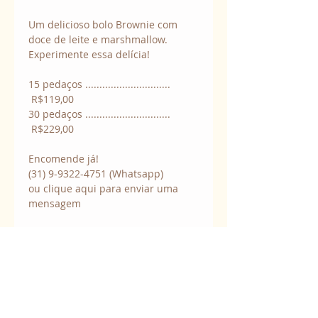
Um delicioso bolo Brownie com 
doce de leite e marshmallow. 
Experimente essa delícia!
15 pedaços .............................. 
 R$119,00
30 pedaços .............................. 
 R$229,00
Encomende já!
(31) 9-9322-4751 (Whatsapp)
ou clique aqui para enviar uma 
mensagem
Contatos:
+55 (31) 9-9322-4751
(Whatsapp)
chocodart@chocodart.com.br