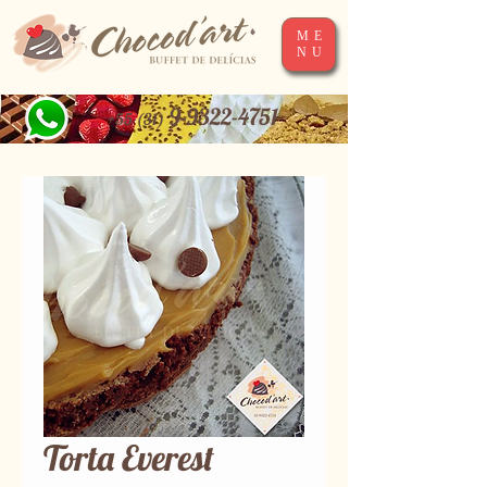
ME
NU
9-9322-4751
+55 (31)
Torta Everest