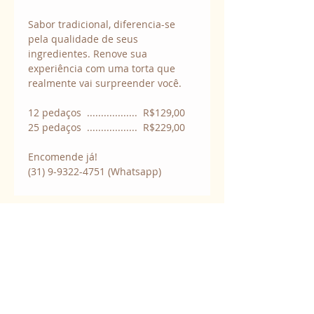
Sabor tradicional, diferencia-se 
pela qualidade de seus 
ingredientes. Renove sua 
experiência com uma torta que 
realmente vai surpreender você.
12 pedaços  ..................  R$129,00
25 pedaços  ..................  R$229,00
Encomende já!
(31) 9-9322-4751 (Whatsapp)
Contatos:
+55 (31) 9-9322-4751
(Whatsapp)
chocodart@chocodart.com.br
Clique aqui para enviar uma
mensagem.