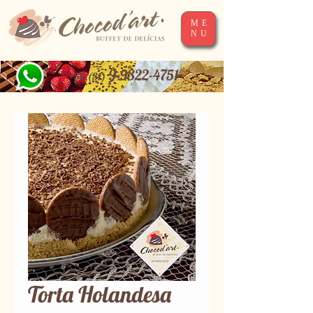
ME
NU
9-9322-4751
+55 (31)
Torta Holandesa