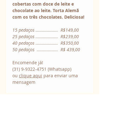
cobertas com doce de leite e 
chocolate ao leite. Torta Alemã 
com os três chocolates. Deliciosa!
15 pedaços ..................  R$149,00
25 pedaços ..................  R$239,00
40 pedaços ..................  R$350,00
50 pedaços  .................  R$ 439,00
Encomende já!
(31) 9-9322-4751 (Whatsapp)
ou 
clique aqui
 para enviar uma 
mensagem
Contatos:
+55 (31) 9-9322-4751
(Whatsapp)
chocodart@chocodart.com.br
Clique aqui para enviar uma