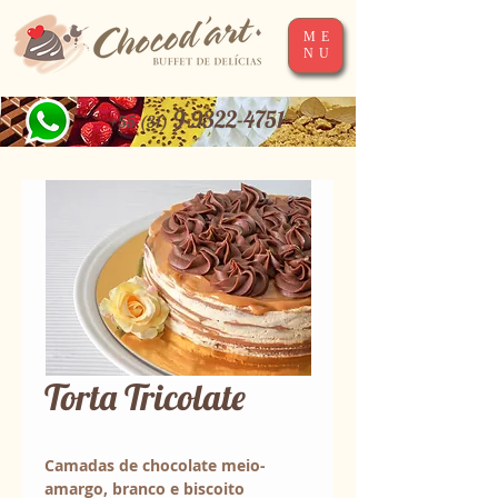
ME
NU
9-9322-4751
+55 (31)
Torta Tricolate
Camadas de chocolate meio-
amargo, branco e biscoito 