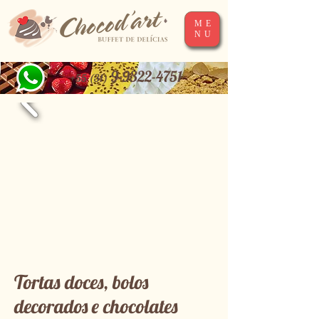
ME
NU
9-9322-4751
+55 (31)
Tortas doces, bolos
decorados e chocolates